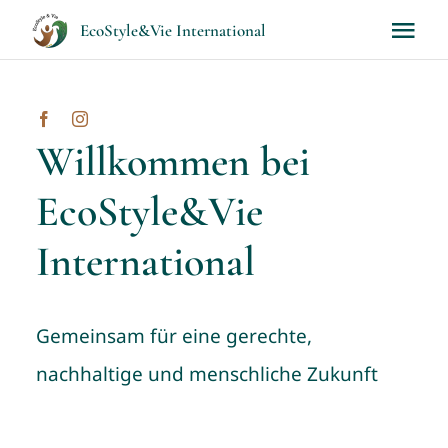
Skip
EcoStyle&Vie International
Tog
to
Nav
content
Home
Willkommen bei
Aktuelles
EcoStyle&Vie
Über uns
International
Projekte
Gemeinsam für eine gerechte,
Länder
nachhaltige und menschliche Zukunft
Engagement