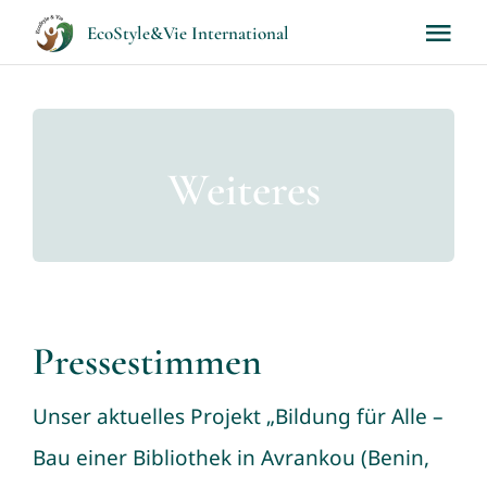
Skip
EcoStyle&Vie International
Tog
to
Nav
content
Home
Weiteres
Aktuelles
Über uns
Projekte
Pressestimmen
Länder
Unser aktuelles Projekt „Bildung für Alle –
Bau einer Bibliothek in Avrankou (Benin,
Engagement